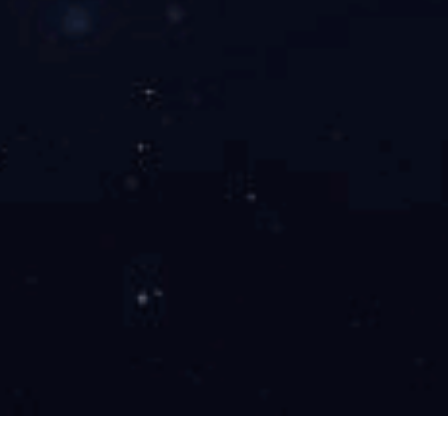
国内工程设计的综合布线系统，采用开放标准和模块化结构，
一般应用于计算机系统和通讯系统中。在工业厂区的综合布线
系统，由于厂区范围广，距离远，为了实现 数据与语音的传
输，主干一般采用光缆传输，语音一般采用大对数字电缆传
输，需根据现场进行设计。
采用综合布线系统，用户能根据实际需要或办公环境的改变，
灵活方便地实现线路的变更和重组，调整构建所需的网络模
式，充分满足用户业务发展的需要；模块化的系统设计提供良
好的系统扩展能力及面向未来应用发展的支持，充分保证用户
在布线方面的投资，提供用户长远的效益。