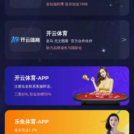
020-87566596