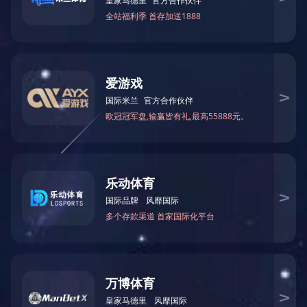
国内案例
国外案例
MK在线平台（中国）官网

MK在线平台（中国）官网
进一步了解

公司简介
企业文化
荣誉资质
发展历程
合作品牌
联系我们